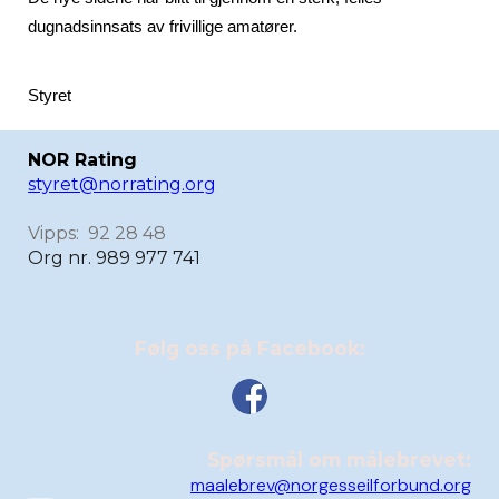
dugnadsinnsats av frivillige amatører.
Styret
NOR Rating
styret@norrating.org
Vipps: 92 28 48
Org nr. 989 977 741
Følg oss på Facebook:
Spørsmål om målebrevet:
maalebrev@norgesseilforbund.org