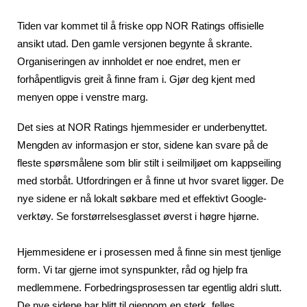
Tiden var kommet til å friske opp NOR Ratings offisielle
ansikt utad. Den gamle versjonen begynte å skrante.
Organiseringen av innholdet er noe endret, men er
forhåpentligvis greit å finne fram i. Gjør deg kjent med
menyen oppe i venstre marg.
Det sies at NOR Ratings hjemmesider er underbenyttet.
Mengden av informasjon er stor, sidene kan svare på de
fleste spørsmålene som blir stilt i seilmiljøet om kappseiling
med storbåt. Utfordringen er å finne ut hvor svaret ligger. De
nye sidene er nå lokalt søkbare med et effektivt Google-
verktøy. Se forstørrelsesglasset øverst i høgre hjørne.
Hjemmesidene er i prosessen med å finne sin mest tjenlige
form. Vi tar gjerne imot synspunkter, råd og hjelp fra
medlemmene. Forbedringsprosessen tar egentlig aldri slutt.
De nye sidene har blitt til gjennom en sterk, felles