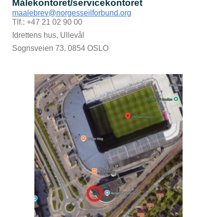
Målekontoret/servicekontoret
maalebrev@norgesseilforbund.org
Tlf.: +47 21 02 90 00
Idrettens hus, Ullevål
Sognsveien 73, 0854 OSLO