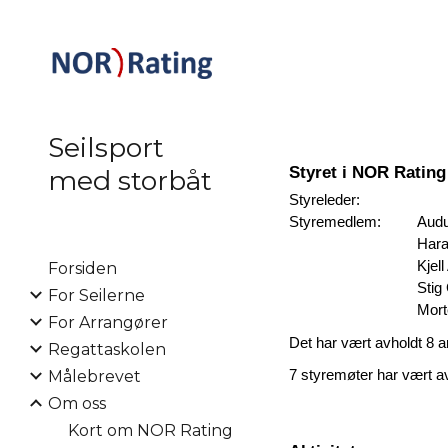
Sk
Seilsport
Styret i NOR Rating 
med storbåt
Styreleder:
Styremedlem:
Audu
Harald Gel
Kjel
Forsiden
Stig Gard 
For Seilerne
Morten
For Arrangører
Det har vært avholdt 8 a
Regattaskolen
Målebrevet
7 styremøter har vært avh
Om oss
Kort om NOR Rating