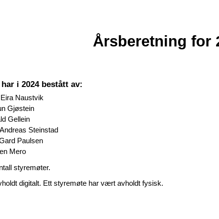
ip to main content
Skip to navigat
Årsberetning for 
har i 2024 bestått av:
Eira Naustvik
n Gjøstein
lein
l Andreas Steinstad
Paulsen
 Mero
ntall styremøter.
oldt digitalt. Ett styremøte har vært avholdt fysisk.