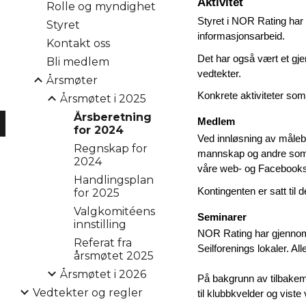
Aktivitet
Rolle og myndighet
Styret i NOR Rating har e
Styret
informasjonsarbeid.
Kontakt oss
Det har også vært et gje
Bli medlem
vedtekter.
Årsmøter
Konkrete aktiviteter som 
Årsmøtet i 2025
Årsberetning
Medlem
for 2024
Ved innløsning av måleb
Regnskap for
mannskap og andre som er
2024
våre web- og Facebooks
Handlingsplan
Kontingenten er satt til 
for 2025
Valgkomitéens
Seminarer
innstilling
NOR Rating har gjennomfø
Referat fra
Seilforenings lokaler. All
årsmøtet 2025
Årsmøtet i 2026
På bakgrunn av tilbakeme
Vedtekter og regler
til klubbkvelder og vist