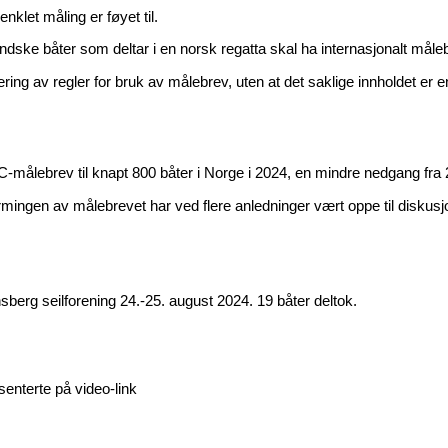
let måling er føyet til.
ske båter som deltar i en norsk regatta skal ha internasjonalt måle
ring av regler for bruk av målebrev, uten at det saklige innholdet er e
-målebrev til knapt 800 båter i Norge i 2024, en mindre nedgang fra 
rmingen av målebrevet har ved flere anledninger vært oppe til diskusj
berg seilforening 24.-25. august 2024. 19 båter deltok.
enterte på video-link