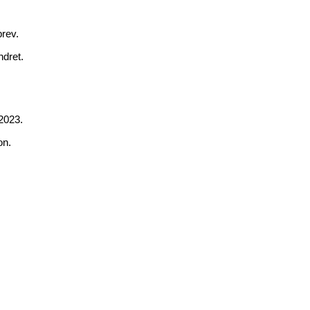
brev.
ndret.
2023.
on.