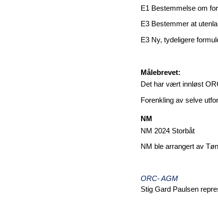
E1 Bestemmelse om forenk
E3 Bestemmer at utenland
E3 Ny, tydeligere formule
Målebrevet:
Det har vært innløst ORC
Forenkling av selve utfo
NM
NM 2024 Storbåt
NM ble arrangert av Tøns
ORC- AGM
Stig Gard Paulsen repres