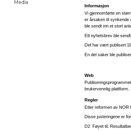
Media
Informasjon
Vi gjennomførte en stør
er årsaken til synkende ak
ble sendt inn et stort an
Ett nyhetsbrev ble sendt
Det har vært publisert
En del saker ble publise
Web
Publiseringsprogrammet f
brukervennlig plattform.
Regler
Etter reformen av NOR Ra
Disse justeringene er for
D2 Føyet til. Resultatber