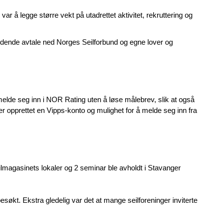
ar å legge større vekt på utadrettet aktivitet, rekruttering og
eldende avtale ned Norges Seilforbund og egne lover og
lde seg inn i NOR Rating uten å løse målebrev, slik at også
 opprettet en Vipps-konto og mulighet for å melde seg inn fra
lmagasinets lokaler og 2 seminar ble avholdt i Stavanger
økt. Ekstra gledelig var det at mange seilforeninger inviterte