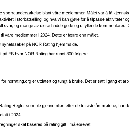
re spørreundersøkelse blant våre medlemmer. Målet var å få kjenn
tivitet i storbåtseiling, og hva vi kan gjøre for å tilpasse aktiviteter og 
tall svar, og mange av disse hadde gode og utfyllende kommentarer. Dett
 til våre medlemmer i 2024. Dette er færre enn målet.
 18 nyhetssaker på NOR Rating hjemmside.
rt på FB hvor NOR Rating har rundt 800 følgere
or norrating.org er utdatert og tungt å bruke. Det er satt i gang et a
ting Regler som ble gjennomført etter de to siste årsmøtene, har de
etatt i 2024:
egninger skal baseres på rating gitt i målebrevet.