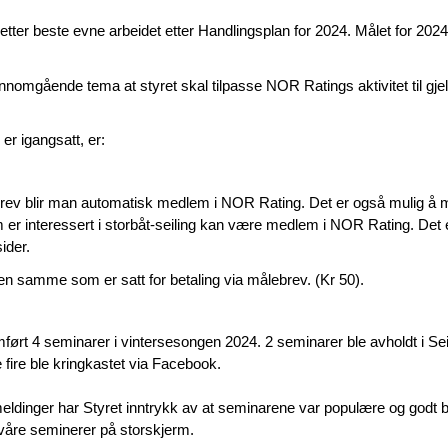
tter beste evne arbeidet etter Handlingsplan for 2024. Målet for 2024 v
nnomgående tema at styret skal tilpasse NOR Ratings aktivitet til gj
er igangsatt, er:
rev blir man automatisk medlem i NOR Rating. Det er også mulig å me
 interessert i storbåt-seiling kan være medlem i NOR Rating. Det er
ider.
den samme som er satt for betaling via målebrev. (Kr 50).
rt 4 seminarer i vintersesongen 2024. 2 seminarer ble avholdt i Sei
e fire ble kringkastet via Facebook.
ldinger har Styret inntrykk av at seminarene var populære og godt bes
e våre seminerer på storskjerm.