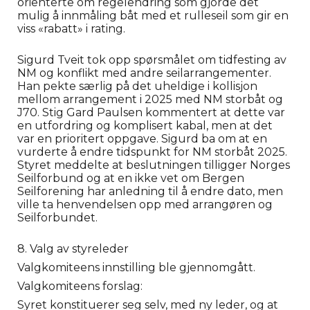
orienterte om regelendring som gjorde det
mulig å innmåling båt med et rulleseil som gir en
viss «rabatt» i rating.
Sigurd Tveit tok opp spørsmålet om tidfesting av
NM og konflikt med andre seilarrangementer.
Han pekte særlig på det uheldige i kollisjon
mellom arrangement i 2025 med NM storbåt og
J70. Stig Gard Paulsen kommentert at dette var
en utfordring og komplisert kabal, men at det
var en prioritert oppgave. Sigurd ba om at en
vurderte å endre tidspunkt for NM storbåt 2025.
Styret meddelte at beslutningen tilligger Norges
Seilforbund og at en ikke vet om Bergen
Seilforening har anledning til å endre dato, men
ville ta henvendelsen opp med arrangøren og
Seilforbundet.
8. Valg av styreleder
Valgkomiteens innstilling ble gjennomgått.
Valgkomiteens forslag:
Syret konstituerer seg selv, med ny leder, og at