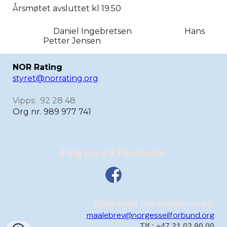
Årsmøtet avsluttet kl 19.50
Daniel Ingebretsen Hans
Petter Jensen
NOR Rating
styret@norrating.org
Vipps: 92 28 48
Org nr. 989 977 741
Følg oss på Facebook:
Spørsmål om målebrevet:
maalebrev@norgesseilforbund.org
Tlf.: +47 21 02 90 00