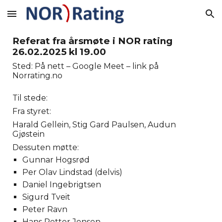
Skip to main content
Skip to navigation
Referat fra årsmøte i NOR rating
26.02.2025 kl 19.00
Sted: På nett – Google Meet – link på
Norrating.no
Til stede:
Fra styret:
Harald Gellein, Stig Gard Paulsen, Audun
Gjøstein
Dessuten møtte:
Gunnar Hogsrød
Per Olav Lindstad (delvis)
Daniel Ingebrigtsen
Sigurd Tveit
Peter Ravn
Hans Petter Jensen