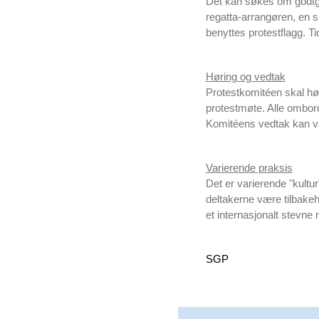
Det kan søkes om godtgjø
regatta-arrangøren, en s
benyttes protestflagg. T
Høring og vedtak
Protestkomitéen skal høre 
protestmøte. Alle ombord 
Komitéens vedtak kan vær
Varierende praksis
Det er varierende "kultur
deltakerne være tilbake
et internasjonalt stevne
SGP