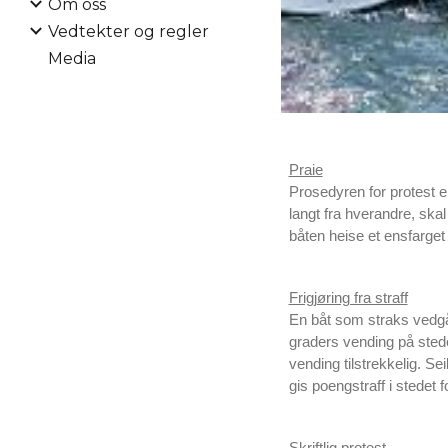
Om oss
Vedtekter og regler
Media
Praie
Prosedyren for protest e
langt fra hverandre, ska
båten heise et ensfarget 
Frigjøring fra straff
En båt som straks vedgår
graders vending på stede
vending tilstrekkelig. Se
gis poengstraff i stedet f