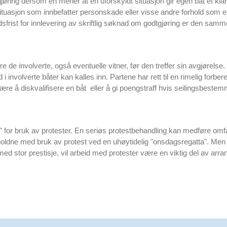
ring dersom en mener at en uforskyldt situasjon gir egen båt et klart 
ituasjon som innbefatter personskade eller visse andre forhold som e
idsfrist for innlevering av skriftlig søknad om godtgjøring er den sam
de involverte, også eventuelle vitner, før den treffer sin avgjørelse. Et
i involverte båter kan kalles inn. Partene har rett til en rimelig forbe
e å diskvalifisere en båt eller å gi poengstraff hvis seilingsbeste
" for bruk av protester. En seriøs protestbehandling kan medføre omfat
holdne med bruk av protest ved en uhøytidelig "onsdagsregatta". Men
 med stor prestisje, vil arbeid med protester være en viktig del av ar