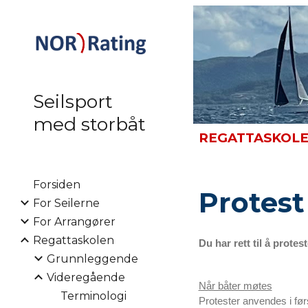
Sk
Seilsport
med storbåt
REGATTASKOL
Forsiden
Protest
For Seilerne
For Arrangører
Regattaskolen
Du har rett til å prote
Grunnleggende
Videregående
Når båter møtes
Terminologi
Protester anvendes i før