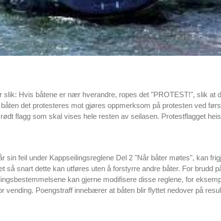
r slik: Hvis båtene er nær hverandre, ropes det "PROTEST!", slik at d
l båten det protesteres mot gjøres oppmerksom på protesten ved første
rødt flagg som skal vises hele resten av seilasen. Protestflagget heis
 sin feil under Kappseilingsreglene Del 2 "Når båter møtes", kan frigjø
t så snart dette kan utføres uten å forstyrre andre båter. For brudd 
ilingsbestemmelsene kan gjerne modifisere disse reglene, for eksempel v
or vending. Poengstraff innebærer at båten blir flyttet nedover på result