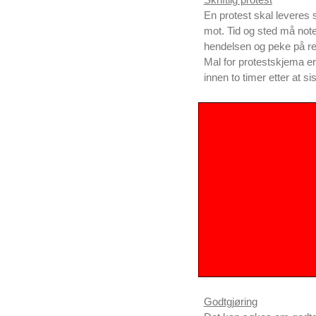
Skriftlig protest
En protest skal leveres s
mot. Tid og sted må not
hendelsen og peke på reg
Mal for protestskjema e
innen to timer etter at s
Godtgjøring