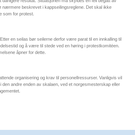
dårligere resultat. Situasjonen må skyldes en feil begått av
r nærmere beskrevet i kappseilingsreglene. Det skal ikke
me som for protest.
ter en seilas bør seilerne derfor være parat til en innkalling til
redelsestid og å være til stede ved en høring i protestkomitéen.
mmelsene åpner for dette.
tende organisering og krav til personellressurser. Vanligvis vil
 i den andre enden av skalaen, ved et norgesmesterskap eller
rangementet.