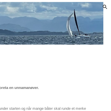
ion
må foreta en unnamanøver.
 under starten og når mange båter skal runde et merke