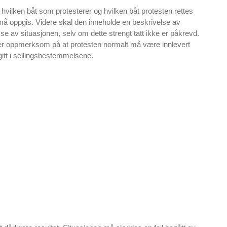
m hvilken båt som protesterer og hvilken båt protesten rettes
å oppgis. Videre skal den inneholde en beskrivelse av
se av situasjonen, selv om dette strengt tatt ikke er påkrevd.
ær oppmerksom på at protesten normalt må være innlevert
e gitt i seilingsbestemmelsene.