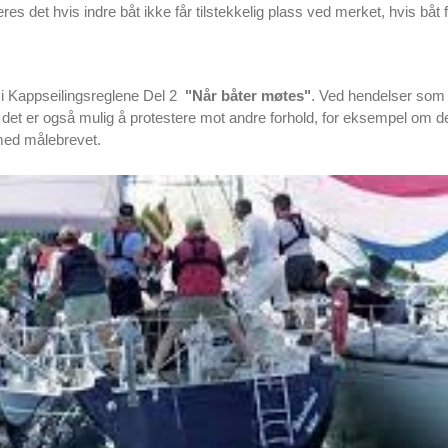
es det hvis indre båt ikke får tilstekkelig plass ved merket, hvis båt fo
 i Kappseilingsreglene Del 2
"Når båter møtes"
. Ved hendelser som 
 det er også mulig å protestere mot andre forhold, for eksempel om det 
med målebrevet.