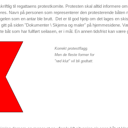
kriftlig til regattaens protestkomite. Protesten skal alltid informere o
eres. Navn på personen som representerer den protesterende båten m
elen som en antar ble brutt. Det er til god hjelp om det lages en skis
r gitt på siden "Dokumenter \ Skjema og maler" på hjemmesidene. V
iste båt som har fullført seilasen, er i mål. En annen tidsfrist kan vær
Korrekt protestflagg.
Men de fleste former for
"rød klut" vil bli godtatt.