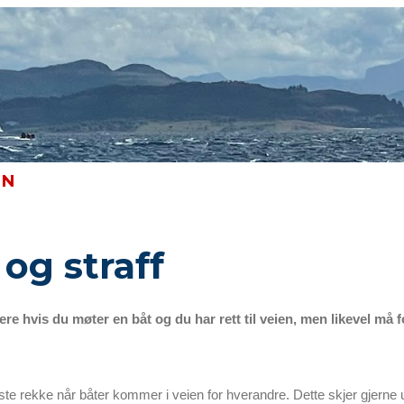
ip to main content
Skip to navigat
EN
 og straff
stere hvis du møter en båt og du har rett til veien, men likevel 
ste rekke når båter kommer i veien for hverandre. Dette skjer gjerne