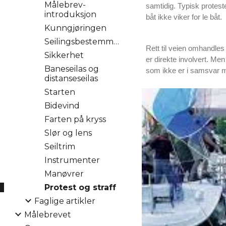
Målebrev-
samtidig. Typisk protester
introduksjon
båt ikke viker for le båt.
Kunngjøringen
Seilingsbestemmelsene
Rett til veien omhandles
Sikkerhet
er direkte involvert. Men
Baneseilas og
som ikke er i samsvar 
distanseseilas
Starten
Bidevind
Farten på kryss
Slør og lens
Seiltrim
Instrumenter
Manøvrer
Protest og straff
Faglige artikler
Målebrevet