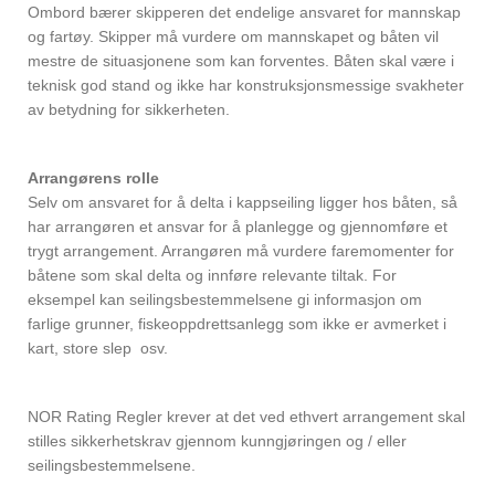
Ombord bærer skipperen det endelige ansvaret for mannskap
og fartøy. Skipper må vurdere om mannskapet og båten vil
mestre de situasjonene som kan forventes. Båten skal være i
teknisk god stand og ikke har konstruksjonsmessige svakheter
av betydning for sikkerheten.
Arrangørens rolle
Selv om ansvaret for å delta i kappseiling ligger hos båten, så
har arrangøren et ansvar for å planlegge og gjennomføre et
trygt arrangement. Arrangøren må vurdere faremomenter for
båtene som skal delta og innføre relevante tiltak. For
eksempel kan seilingsbestemmelsene gi informasjon om
farlige grunner, fiskeoppdrettsanlegg som ikke er avmerket i
kart, store slep osv.
NOR Rating Regler krever at det ved ethvert arrangement skal
stilles sikkerhetskrav gjennom kunngjøringen og / eller
seilingsbestemmelsene.