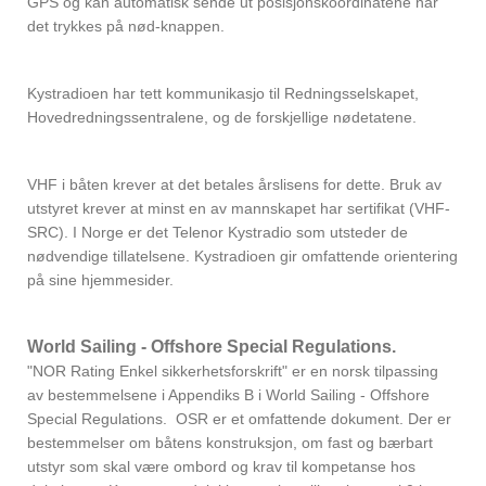
GPS og kan automatisk sende ut posisjonskoordinatene når
det trykkes på nød-knappen.
Kystradioen har tett kommunikasjo til Redningsselskapet,
Hovedredningssentralene, og de forskjellige nødetatene.
VHF i båten krever at det betales årslisens for dette. Bruk av
utstyret krever at minst en av mannskapet har sertifikat (VHF-
SRC). I Norge er det Telenor Kystradio som utsteder de
nødvendige tillatelsene. Kystradioen gir omfattende orientering
på sine hjemmesider.
World Sailing - Offshore Special Regulations.
"NOR Rating Enkel sikkerhetsforskrift" er en norsk tilpassing
av bestemmelsene i Appendiks B i World Sailing - Offshore
Special Regulations. OSR er et omfattende dokument. Der er
bestemmelser om båtens konstruksjon, om fast og bærbart
utstyr som skal være ombord og krav til kompetanse hos