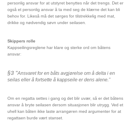
personlig ansvar for at utstyret benyttes når det trengs. Det er
også et personlig ansvar å ta med seg de klærne det kan bli
behov for. Likeså må det sørges for tilstrekkelig med mat,
drikke og nødvendig søvn under seilasen.
Skippers rolle
Kappseilingsreglene har klare og sterke ord om båtens
ansvar:
§3 "
Ansvaret for en båts avgjørelse om å delta i en
seilas eller å fortsette å kappseile er dens alene."
Om en regatta settes i gang og det blir uvær, så er det båtens
ansvar å bryte seilasen dersom situasjonen blir utrygg. Ved et
uhell kan båten ikke laste arrangøren med argumenter for at
regattaen burde vært stanset.