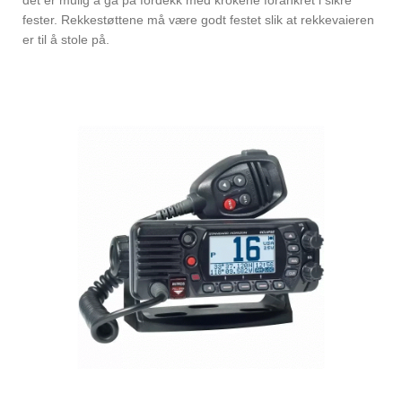
det er mulig å gå på fordekk med krokene forankret i sikre
fester. Rekkestøttene må være godt festet slik at rekkevaieren
er til å stole på.