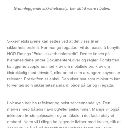
Grunnleggende sikkehetsutstyr bør alltid være i båten.
Sikkerhetskravene kan settes ved at det vises til en
sikkerhetsforskrift. For mange regattaer vil det passe å benytte
NOR Ratings "Enkel sikkerhetsforskrift". Denne finnes på
hjemmesidene under Dokumenter\Lover og regler. Forskriften
kan gjerne suppleres med krav om mobiltelefon, krav om
tilstrekkelig med drivstoff, eller annet som arrangøren synes er
relevant. Forskriften er enkel. Den viser hva som minimum kan
forventes som sikkerhetsstandard, både på tur og i regatta.
Livbøyen bør ha reflekser og helst selvtennende lys. Den
merkes med båtens navn og/eller seilnummer. Mange vil også
inkludere førstehjelpssaker og en tåkelur i det faste utstyret
ombord. Noen vil i tillegg ha liggende livliner med kroker, slik at