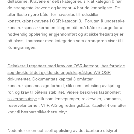
deltakerne. Kravene er delt i kategorier, slik at kategori 0 har
de strengeste kravene og kategori 4 har de lempeligste. De
aller fleste nyere båter for havseilas tilfredsstiller
konstruksjonskravene i OSR kategori 3. Foruten å undersøke
konstruksjonssikkerheten til egen båt, må båteier sørge for at
nødvendig opplæring er gjennomført og at sikkerhetsutstyr er
på plass, i samsvar med kategorien som arrangøren viser til i
Kunngjøringen.
Deltakere i regattaer med krav om OSR-kategori, bør forholde
seg direkte til det gjeldende engelskspråklige WS-OSR
dokumentet.
Dokumentets kapittel 3 omfatter
konstruksjonsmessige forhold, slik som innfesting av kjøl og
ror, og krav til båtens stabilitet. Videre beskrives
fastmontert
sikkerhetsutstyr
slik som lensepumper, rekkevajer, kompass,
reservelanterner, VHF, AIS og redningsflåte. Kapittel 4 omfatter
krav til
bærbart sikkerhetsutdtyr
.
Nedenfor er en uoffisiell opplisting av det bærbare utstyret