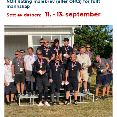
NOR Rating målebrev (eller ORCi) for fullt
mannskap
11. - 13. september
Sett av datoen: