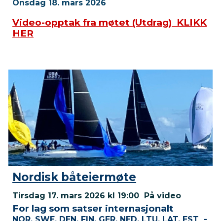
Onsdag 18. mars 2026
Video-opptak fra møtet (Utdrag) KLIKK
HER
Nordisk båteiermøte
Tirsdag
17. mars 2026 kl 19:00 På video
For lag som satser internasjonalt
NOR, SWE, DEN, FIN, GER, NED, LTU, LAT, EST -