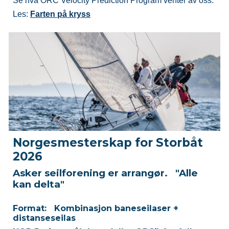
Se hva ORC Velocity Prediction Program venter av oss.
Les:
Farten på kryss
Norgesmesterskap for Storbåt
2026
Asker seilforening er arrangør. "Alle
kan delta"
Format: Kombinasjon baneseilaser +
distanseseilas